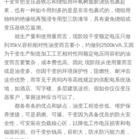
干变常把变压器铁芯和绕组用环氧树脂胶浇筑包裹起
來，也有一种如今用到多的是是非非包裹式的，绕组用
独特的绝缘纸再预浸专用型三防漆等，具有避免绕组或
变压器铁芯返潮。
就生产量和使用量而言，现阶段干变额定电压只做
到35kV,容积相对性油变而言要小，约做到2500kVA.又因
为干变生产制造加工工艺相对性同额定电压同容积的油
变而言要繁杂，成本费也高。因此 现阶段从使用量而言
或是油变多。但因干变的环境保护性，阻燃性、耐冲击
这些优势，而常见于房间内等高线规定的供配电系统场
地，如酒店、写字楼、多层建筑这些。假如你仅仅变压
器客户，掌握这种应当可以了。
都各有各的优点和缺点，油变工程造价低、维护保
养便捷，可是易燃、可爆。干变因为具备优良的防火安
全性，可安裝在负载核心区，以降低工作电压损害和电
磁能耗损。但干变价钱高，容积大，防水防污能力差，