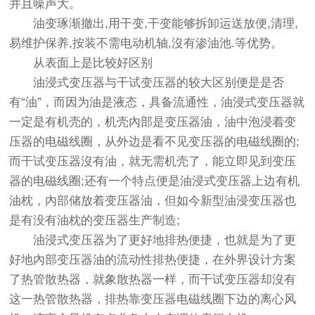
并且噪声大。
油变琢渐撤出,用干变,干变能够拆卸运送放便,清理,
易维护保养,按装不需电动机轴,沒有渗油池.等优势。
从表面上是比较好区别
油浸式变压器与干试变压器的较大区别便是是否
有“油”，而因为油是液态，具备流通性，油浸式变压器就
一定是有机壳的，机壳內部是变压器油，油中泡浸着变
压器的电磁线圈，从外边是看不见变压器的电磁线圈的;
而干试变压器沒有油，就无需机壳了，能立即见到变压
器的电磁线圈;还有一个特点便是油浸式变压器上边有机
油枕，內部储放着变压器油，但如今新型油浸变压器也
是有没有油枕的变压器生产制造;
油浸式变压器为了更好地排热便捷，也就是为了更
好地內部变压器油的流动性排热便捷，在外界设计方案
了热管散热器，就象散热器一样，而干试变压器却沒有
这一热管散热器，排热靠变压器电磁线圈下边的离心风