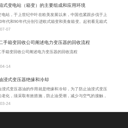
箱式变电站（箱变）的主要组成和应用环境
变电站，于上世纪中叶在欧美发展以来，中国也紧跟步伐于上
70年代和90年代分别引进欧式箱变和美食箱变。起初看见箱式
站，就被形容成很像是给变压器、高低压开关柜盖了个小房
07-07
被广泛的运用于城网建设与改造中。从体积上看，欧式箱变体
大一点，因为它内部安装了常规开关柜及变压器；而美式箱变
二手箱变回收公司阐述电力变压器的回收流程
较小，因为它采用了一体化安装方式。
二手箱变回收公司阐述电力变压器的回收流程
04-14
油浸式变压器绝缘和冷却
油浸式变压器油的作用就是绝缘和冷却，为了防止油浸式变压
的老化，须采取有效措施，防止油受潮，减少与空气的接触，
式变压器厂家需要检查有载调压装置哪些项目?
03-24