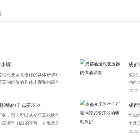
程
体步骤
成都
程时要留意维修的具体步骤和
成都
压器的维修的具体步骤和相应的
油的
度。
2022-
油冷
铜和铝的干式变压器
成都
厂家，那么可以从变压器铭牌的
简单
必须带L(铝)的字母。如敞开的
个开
的应该是SGL。环氧树脂的，全
用和
2022-
的应该是SCL。
式变