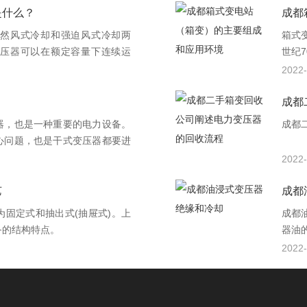
是什么？
成都
然风式冷却和强迫风式冷却两
箱式
压器可以在额定容量下连续运
世纪
输出量可以提高50%，适用于
变电
2022-
过负荷运行。
子，
积较
成都
体积
器，也是一种重要的电力设备。
成都
心问题，也是干式变压器都要进
要注意正确地进行去安装。
2022-
艺
成都
固定式和抽出式(抽屉式)。上
成都
备的结构特点。
器油
油浸
2022-